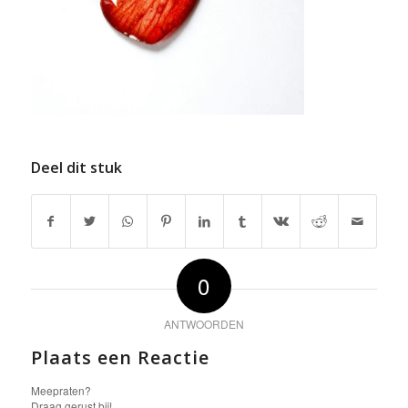
Deel dit stuk
0
ANTWOORDEN
Plaats een Reactie
Meepraten?
Draag gerust bij!