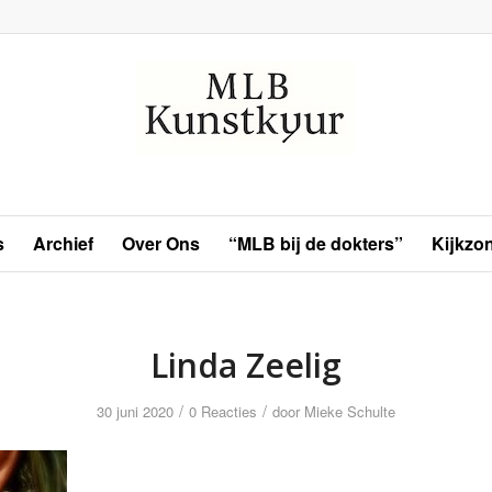
s
Archief
Over Ons
“MLB bij de dokters”
Kijkzo
Linda Zeelig
/
/
30 juni 2020
0 Reacties
door
Mieke Schulte