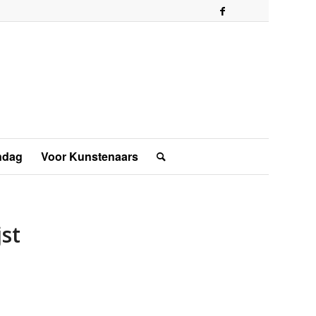
ndag
Voor Kunstenaars
jst