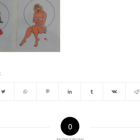
k
0
ANTWOORDEN