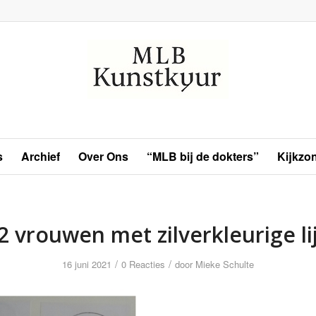
s
Archief
Over Ons
“MLB bij de dokters”
Kijkzo
2 vrouwen met zilverkleurige li
/
/
16 juni 2021
0 Reacties
door
Mieke Schulte