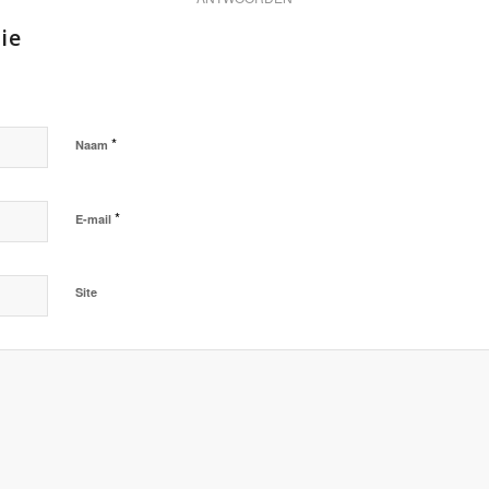
ie
*
Naam
*
E-mail
Site