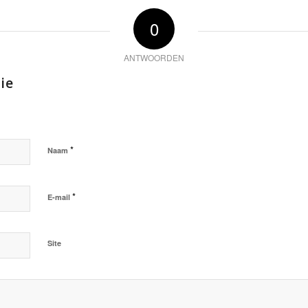
0
ANTWOORDEN
ie
*
Naam
*
E-mail
Site