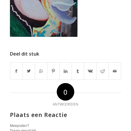
Deel dit stuk
0
ANTWOORDEN
Plaats een Reactie
Meepraten?
Draag gerust bij!