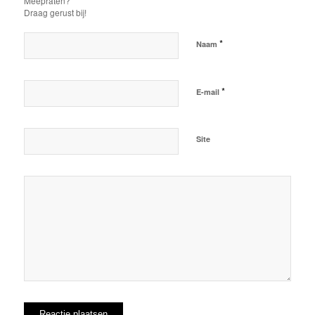
Meepraten?
Draag gerust bij!
*
Naam
*
E-mail
Site