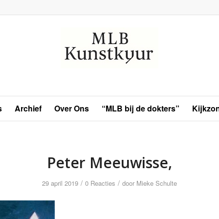
s
Archief
Over Ons
“MLB bij de dokters”
Kijkzo
Peter Meeuwisse,
/
/
29 april 2019
0 Reacties
door
Mieke Schulte