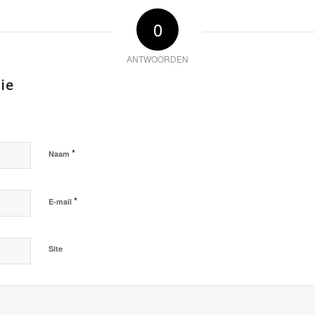
0
ANTWOORDEN
ie
*
Naam
*
E-mail
Site