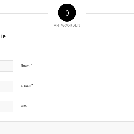
0
ANTWOORDEN
ie
*
Naam
*
E-mail
Site