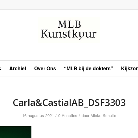
s
Archief
Over Ons
“MLB bij de dokters”
Kijkzo
Carla&CastialAB_DSF3303
/
/
16 augustus 2021
0 Reacties
door
Mieke Schulte