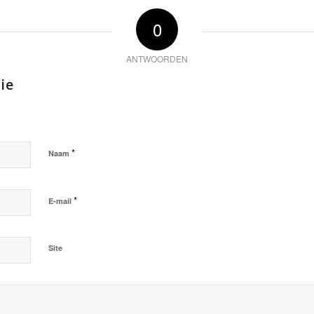
0
ANTWOORDEN
ie
*
Naam
*
E-mail
Site