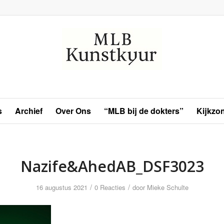
s
Archief
Over Ons
“MLB bij de dokters”
Kijkzo
Nazife&AhedAB_DSF3023
/
/
16 augustus 2021
0 Reacties
door
Mieke Schulte