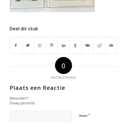
Deel dit stuk
0
ANTWOORDEN
Plaats een Reactie
Meepraten?
Draag gerust bij!
*
Naam