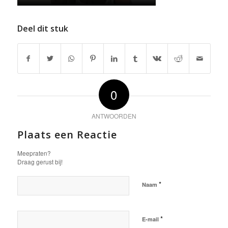
Deel dit stuk
0
ANTWOORDEN
Plaats een Reactie
Meepraten?
Draag gerust bij!
*
Naam
*
E-mail