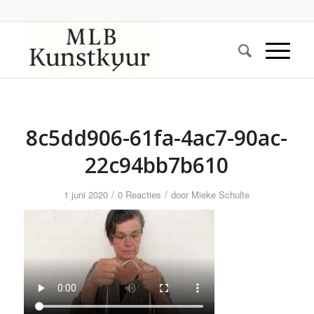
8c5dd906-61fa-4ac7-90ac-
22c94bb7b610
/
/
1 juni 2020
0 Reacties
door
Mieke Schulte