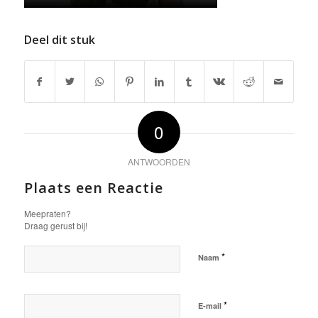
Deel dit stuk
0
ANTWOORDEN
Plaats een Reactie
Meepraten?
Draag gerust bij!
*
Naam
*
E-mail