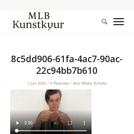
8c5dd906-61fa-4ac7-90ac-
22c94bb7b610
/
/
1 juni 2020
0 Reacties
door
Mieke Schulte