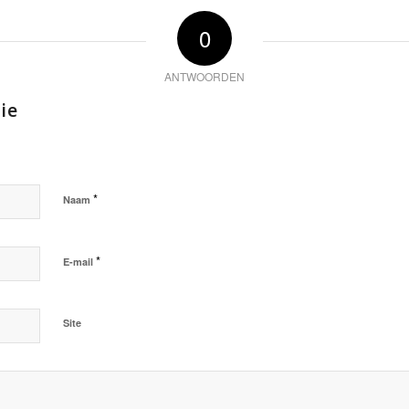
0
ANTWOORDEN
ie
*
Naam
*
E-mail
Site