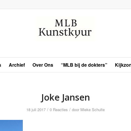
s
Archief
Over Ons
“MLB bij de dokters”
Kijkzo
Joke Jansen
/
/
18 juli 2017
0 Reacties
door
Mieke Schulte