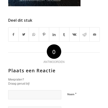
Deel dit stuk
0
ANTWOORDEN
Plaats een Reactie
Meepraten?
Draag gerust bij!
*
Naam