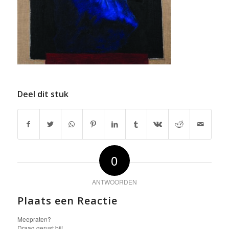
Deel dit stuk
0
ANTWOORDEN
Plaats een Reactie
Meepraten?
Draag gerust bij!