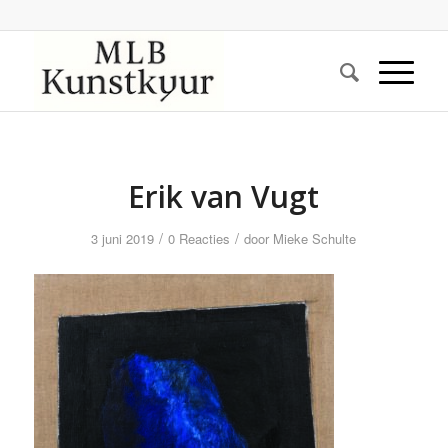
Erik van Vugt
/
/
3 juni 2019
0 Reacties
door
Mieke Schulte