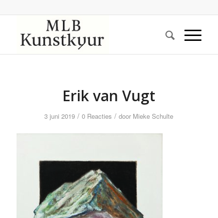
Erik van Vugt
/
/
3 juni 2019
0 Reacties
door
Mieke Schulte