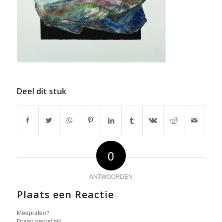
Deel dit stuk
0
ANTWOORDEN
Plaats een Reactie
Meepraten?
Draag gerust bij!