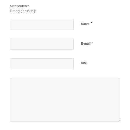
Meepraten?
Draag gerust bij!
*
Naam
*
E-mail
Site