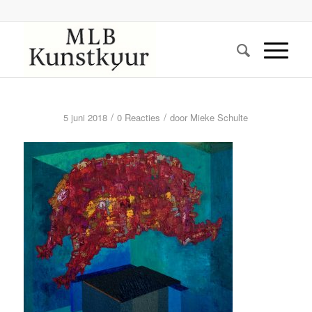
/
/
5 juni 2018
0 Reacties
door
Mieke Schulte