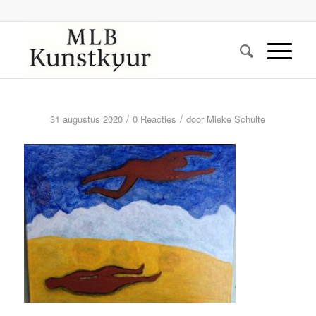
/
/
31 augustus 2020
0 Reacties
door
Mieke Schulte