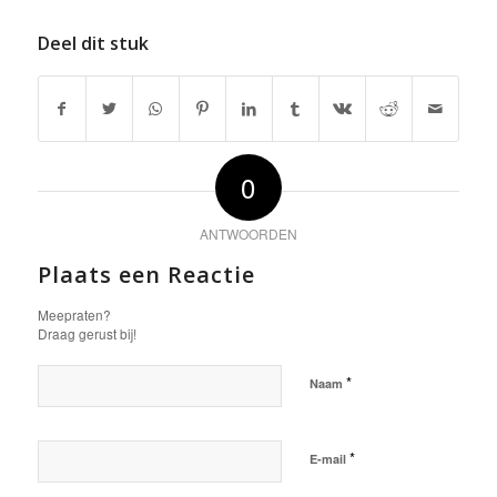
Deel dit stuk
0
ANTWOORDEN
Plaats een Reactie
Meepraten?
Draag gerust bij!
*
Naam
*
E-mail