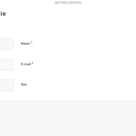
ANTWOORDEN
ie
*
Naam
*
E-mail
Site