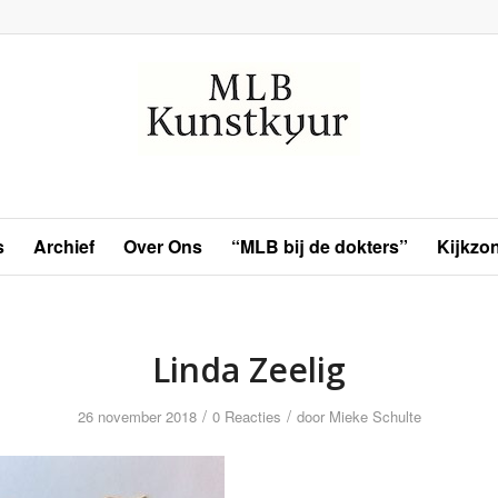
s
Archief
Over Ons
“MLB bij de dokters”
Kijkzo
Linda Zeelig
/
/
26 november 2018
0 Reacties
door
Mieke Schulte