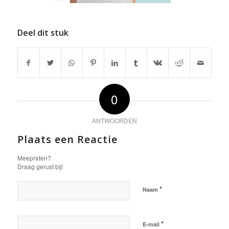
Deel dit stuk
0
ANTWOORDEN
Plaats een Reactie
Meepraten?
Draag gerust bij!
*
Naam
*
E-mail