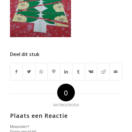
Deel dit stuk
0
ANTWOORDEN
Plaats een Reactie
Meepraten?
Draag gerust bij!