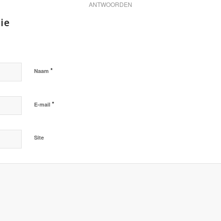
ANTWOORDEN
ie
*
Naam
*
E-mail
Site