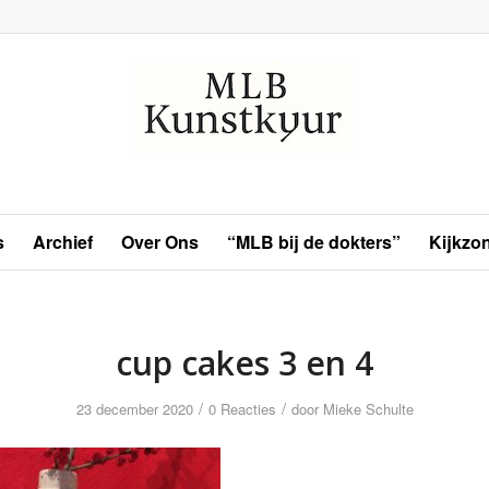
s
Archief
Over Ons
“MLB bij de dokters”
Kijkzo
cup cakes 3 en 4
/
/
23 december 2020
0 Reacties
door
Mieke Schulte