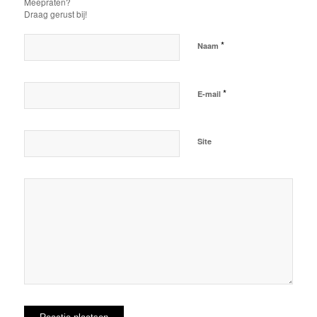
Meepraten?
Draag gerust bij!
*
Naam
*
E-mail
Site