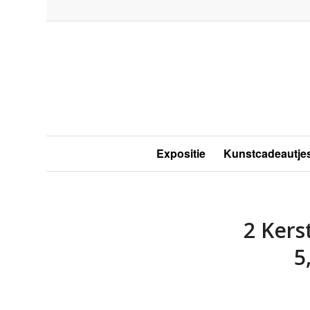
Expositie
Kunstcadeautje
2 Kers
5