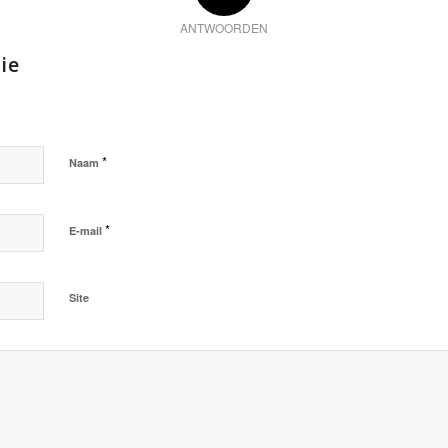
ANTWOORDEN
ie
*
Naam
*
E-mail
Site