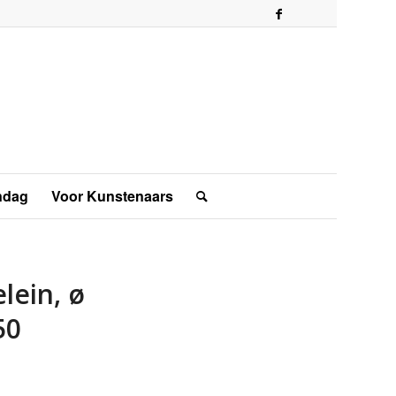
ndag
Voor Kunstenaars
lein, ø
50