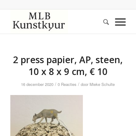
2 press papier, AP, steen,
10 x 8 x 9 cm, € 10
/
/
16 december 2020
0 Reacties
door
Mieke Schulte