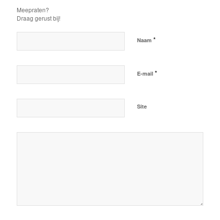
Meepraten?
Draag gerust bij!
*
Naam
*
E-mail
Site