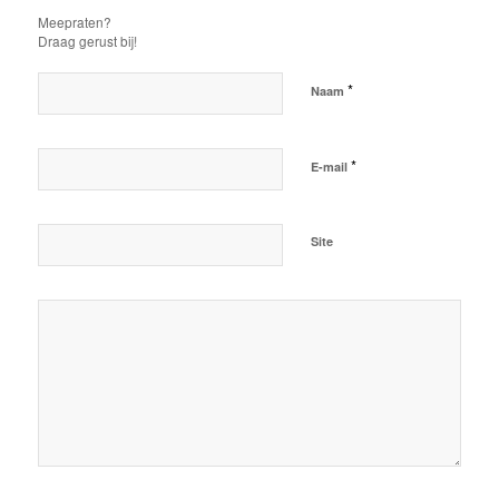
Meepraten?
Draag gerust bij!
*
Naam
*
E-mail
Site