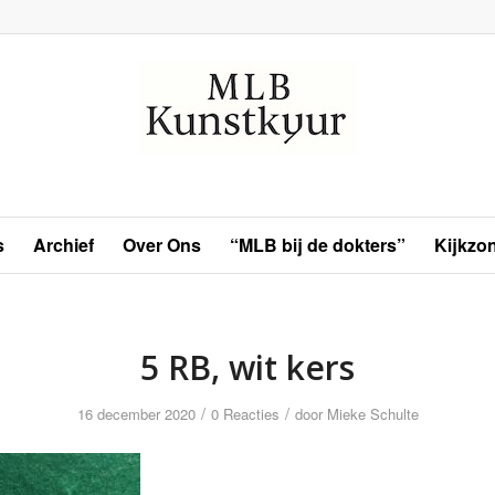
s
Archief
Over Ons
“MLB bij de dokters”
Kijkzo
5 RB, wit kers
/
/
16 december 2020
0 Reacties
door
Mieke Schulte