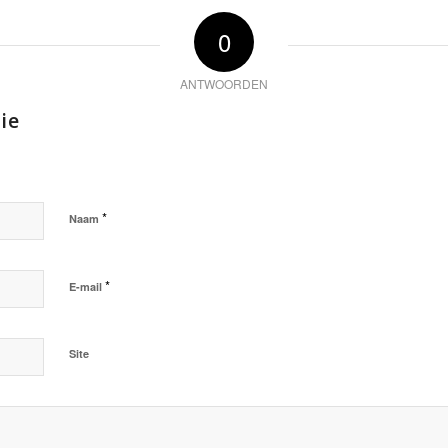
0
ANTWOORDEN
ie
*
Naam
*
E-mail
Site