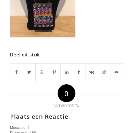
Deel dit stuk
0
ANTWOORDEN
Plaats een Reactie
Meepraten?
Draag gerust bij!