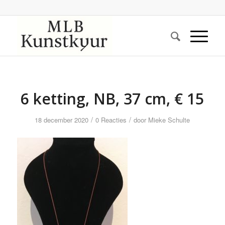
6 ketting, NB, 37 cm, € 15
/
/
18 december 2020
0 Reacties
door
Mieke Schulte