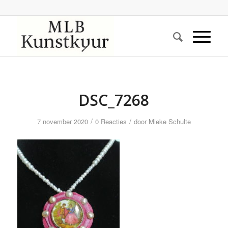
DSC_7268
/
/
7 november 2020
0 Reacties
door
Mieke Schulte