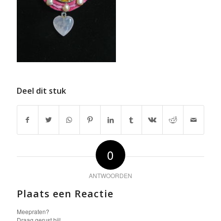
Deel dit stuk
0
ANTWOORDEN
Plaats een Reactie
Meepraten?
Draag gerust bij!