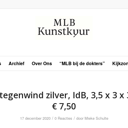
s
Archief
Over Ons
“MLB bij de dokters”
Kijkzo
tegenwind zilver, IdB, 3,5 x 3 x
€ 7,50
/
/
17 december 2020
0 Reacties
door
Mieke Schulte