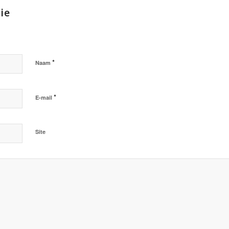
ie
*
Naam
*
E-mail
Site