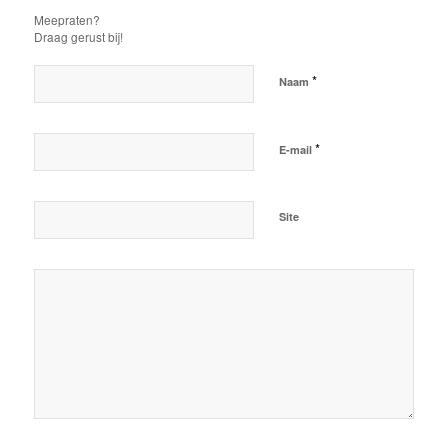
Meepraten?
Draag gerust bij!
*
Naam
*
E-mail
Site