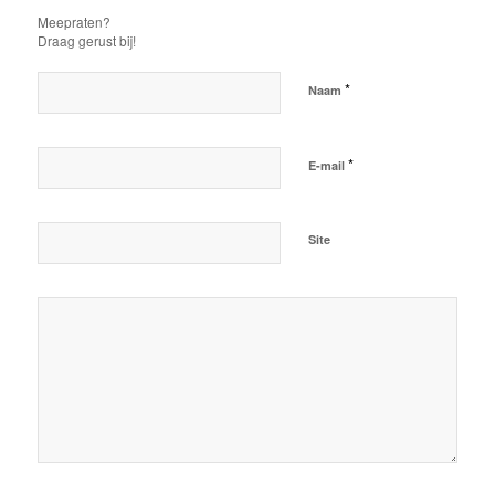
Meepraten?
Draag gerust bij!
*
Naam
*
E-mail
Site