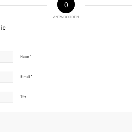
0
ANTWOORDEN
ie
*
Naam
*
E-mail
Site