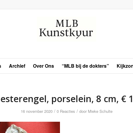
s
Archief
Over Ons
“MLB bij de dokters”
Kijkzo
esterengel, porselein, 8 cm, € 
/
/
16 november 2020
0 Reacties
door
Mieke Schulte