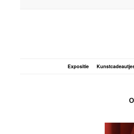
Expositie
Kunstcadeautje
o