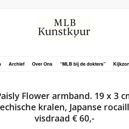
s
Archief
Over Ons
“MLB bij de dokters”
Kijkzo
Paisly Flower armband. 19 x 3 c
jechische kralen, Japanse rocaill
visdraad € 60,-