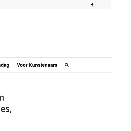
ndag
Voor Kunstenaars
m
es,