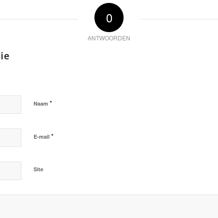
0
ANTWOORDEN
ie
*
Naam
*
E-mail
Site