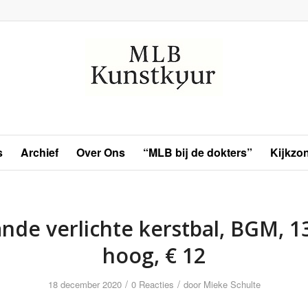
s
Archief
Over Ons
“MLB bij de dokters”
Kijkzo
ande verlichte kerstbal, BGM, 1
hoog, € 12
/
/
18 december 2020
0 Reacties
door
Mieke Schulte