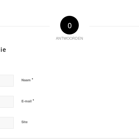
0
ANTWOORDEN
ie
*
Naam
*
E-mail
Site