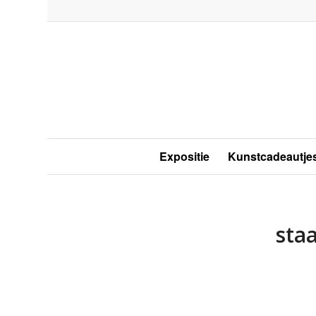
Expositie
Kunstcadeautje
sta