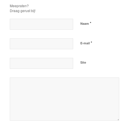
Meepraten?
Draag gerust bij!
*
Naam
*
E-mail
Site