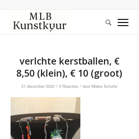
verlchte kerstballen, €
8,50 (klein), € 10 (groot)
/
/
21 december 2020
0 Reacties
door
Mieke Schulte