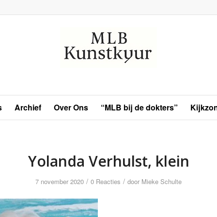
s
Archief
Over Ons
“MLB bij de dokters”
Kijkzo
Yolanda Verhulst, klein
/
/
7 november 2020
0 Reacties
door
Mieke Schulte