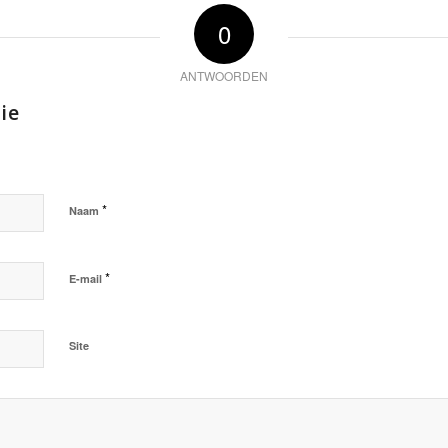
0
ANTWOORDEN
ie
*
Naam
*
E-mail
Site