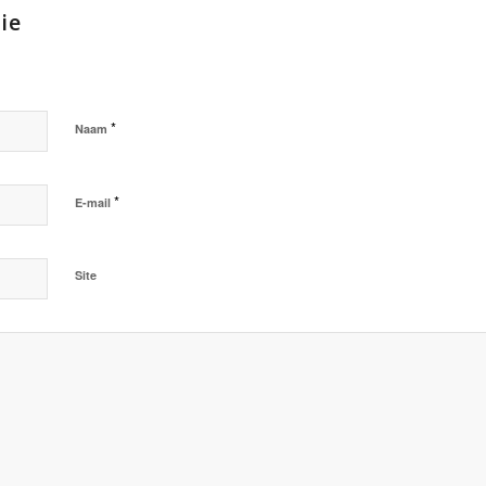
ie
*
Naam
*
E-mail
Site