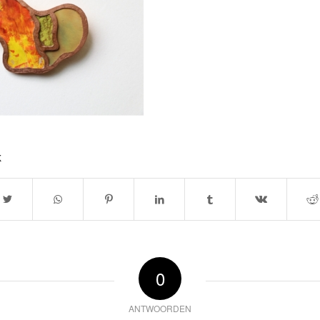
k
0
ANTWOORDEN