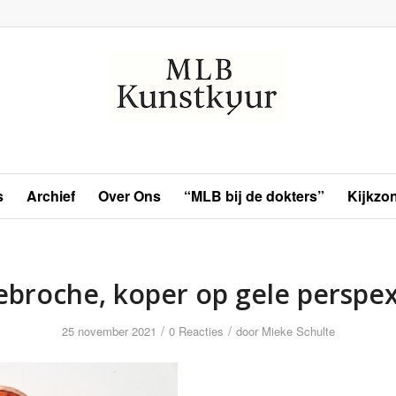
s
Archief
Over Ons
“MLB bij de dokters”
Kijkzo
ebroche, koper op gele perspex,
/
/
25 november 2021
0 Reacties
door
Mieke Schulte