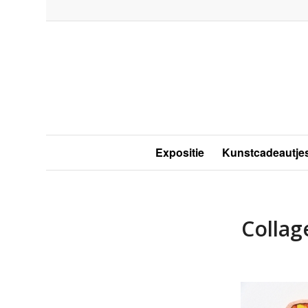
Expositie
Kunstcadeautje
Collag