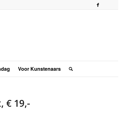
ndag
Voor Kunstenaars
 € 19,-