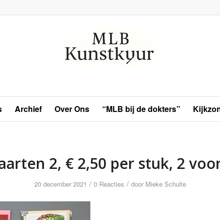
s
Archief
Over Ons
“MLB bij de dokters”
Kijkzo
aarten 2, € 2,50 per stuk, 2 voor
/
/
20 december 2021
0 Reacties
door
Mieke Schulte