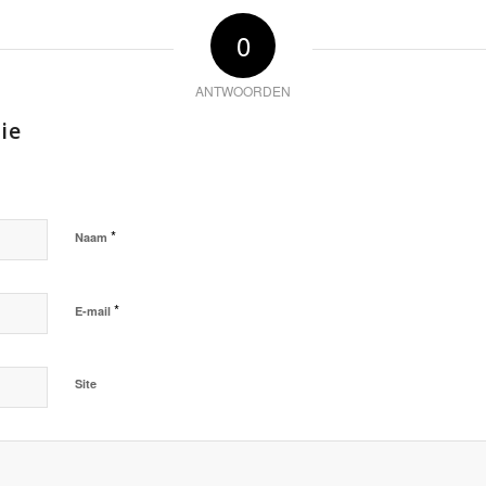
0
ANTWOORDEN
ie
*
Naam
*
E-mail
Site