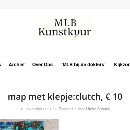
s
Archief
Over Ons
“MLB bij de dokters”
Kijkzo
map met klepje:clutch, € 10
/
/
10 november 2021
0 Reacties
door
Mieke Schulte