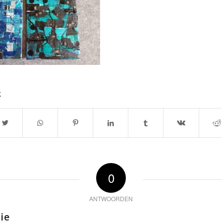
k
0
ANTWOORDEN
ie