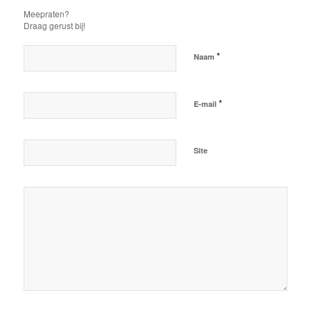
Meepraten?
Draag gerust bij!
*
Naam
*
E-mail
Site