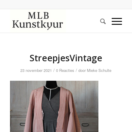
StreepjesVintage
/
/
23 november 2021
0 Reacties
door
Mieke Schulte