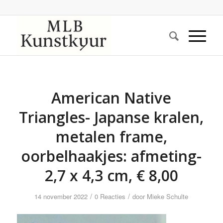
American Native
Triangles- Japanse kralen,
metalen frame,
oorbelhaakjes: afmeting-
2,7 x 4,3 cm, € 8,00
/
/
14 november 2022
0 Reacties
door
Mieke Schulte