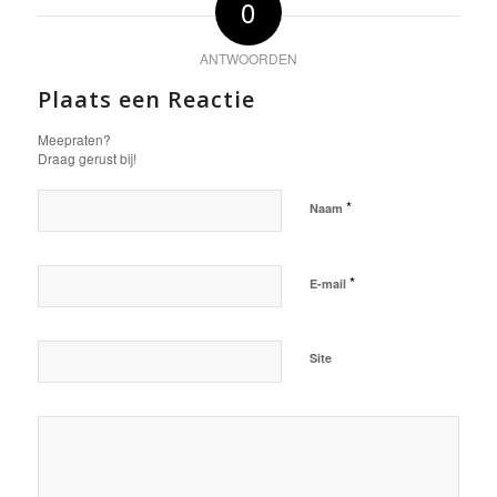
0
ANTWOORDEN
Plaats een Reactie
Meepraten?
Draag gerust bij!
*
Naam
*
E-mail
Site