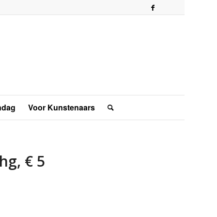
ndag
Voor Kunstenaars
hg, € 5