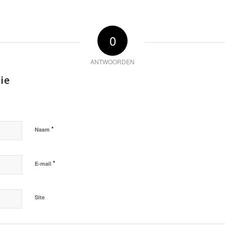
0
ANTWOORDEN
ie
*
Naam
*
E-mail
Site