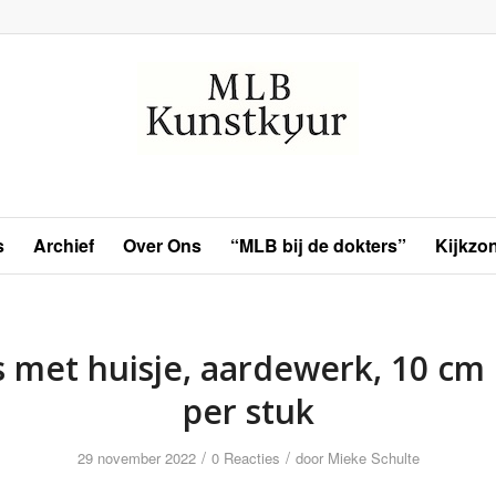
s
Archief
Over Ons
“MLB bij de dokters”
Kijkzo
 met huisje, aardewerk, 10 cm 
per stuk
/
/
29 november 2022
0 Reacties
door
Mieke Schulte