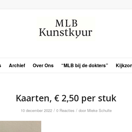
s
Archief
Over Ons
“MLB bij de dokters”
Kijkzo
Kaarten, € 2,50 per stuk
/
/
10 december 2022
0 Reacties
door
Mieke Schulte