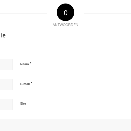
0
ANTWOORDEN
ie
*
Naam
*
E-mail
Site