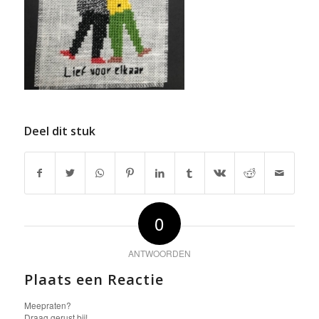
Deel dit stuk
0
ANTWOORDEN
Plaats een Reactie
Meepraten?
Draag gerust bij!