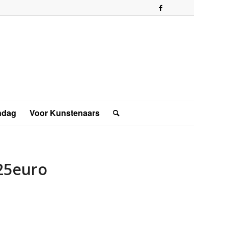
ndag
Voor Kunstenaars
25euro