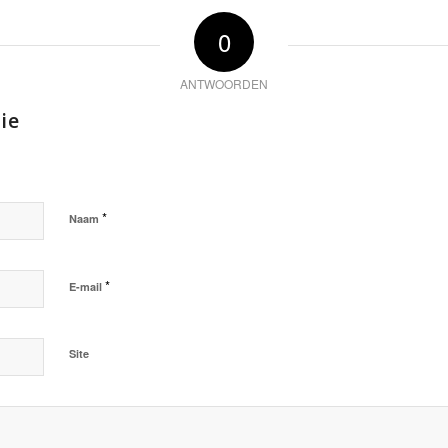
0
ANTWOORDEN
ie
*
Naam
*
E-mail
Site