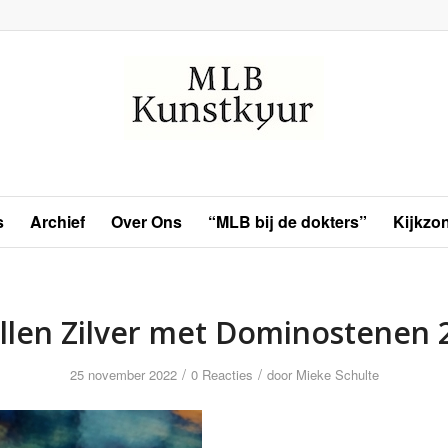
s
Archief
Over Ons
“MLB bij de dokters”
Kijkzo
llen Zilver met Dominostenen 
/
/
25 november 2022
0 Reacties
door
Mieke Schulte