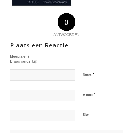
0
ANTWOORDEN
Plaats een Reactie
Meepraten?
Draag gerust bij!
*
Naam
*
E-mail
Site