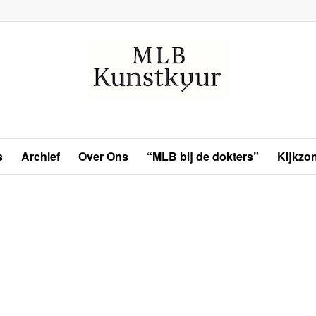
s
Archief
Over Ons
“MLB bij de dokters”
Kijkzo