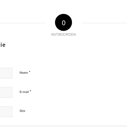
0
ANTWOORDEN
ie
*
Naam
*
E-mail
Site